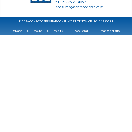
f +39 06/68134057
consumo@confcooperative.it
© 2026 CONFCOOPERATIVE CONSUMO E UTENZA- CF : 80156250583
privacy
cookie
credits
note legali
mappa del sito
|
|
|
|