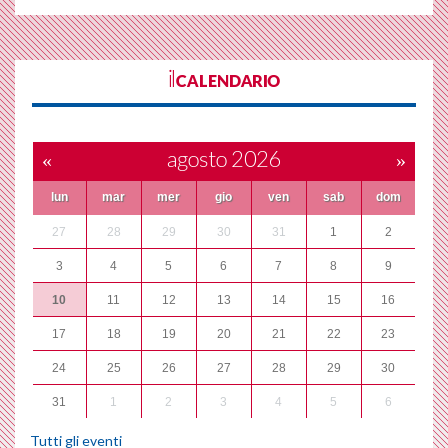
ilCALENDARIO
«
agosto 2026
»
lun
mar
mer
gio
ven
sab
dom
27
28
29
30
31
1
2
3
4
5
6
7
8
9
10
11
12
13
14
15
16
17
18
19
20
21
22
23
24
25
26
27
28
29
30
31
1
2
3
4
5
6
Tutti gli eventi