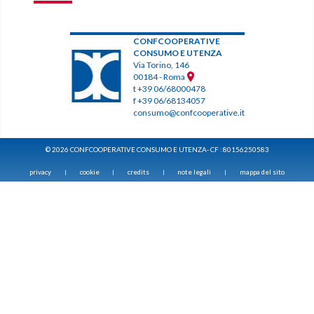
CONFCOOPERATIVE
CONSUMO E UTENZA
Via Torino, 146
00184 - Roma
t +39 06/68000478
f +39 06/68134057
consumo@confcooperative.it
© 2026 CONFCOOPERATIVE CONSUMO E UTENZA- CF : 80156250583
privacy
cookie
credits
note legali
mappa del sito
|
|
|
|