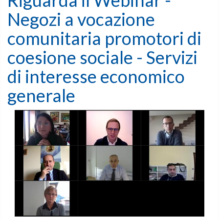
Riguarda il Webinar -
Negozi a vocazione
comunitaria promotori di
coesione sociale - Servizi
di interesse economico
generale