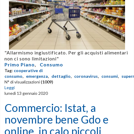
"Allarmismo ingiustificato. Per gli acquisti alimentari
non ci sono limitazioni"
Primo Piano
,
Consumo
Tag:
cooperative di
consumo
,
emergenza
,
dettaglio
,
coronavirus
,
consumi
,
super
N° di visualizzazioni
(1009)
Leggi
lunedì 13 gennaio 2020
Commercio: Istat, a
novembre bene Gdo e
online, in calo piccoli