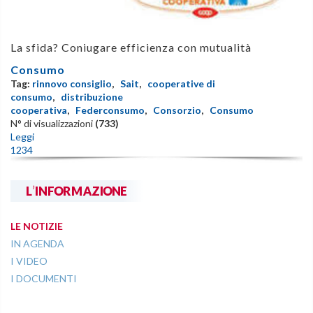
La sfida? Coniugare efficienza con mutualità
Consumo
Tag:
rinnovo consiglio
,
Sait
,
cooperative di
consumo
,
distribuzione
cooperativa
,
Federconsumo
,
Consorzio
,
Consumo
N° di visualizzazioni
(733)
Leggi
1
2
3
4
L'INFORMAZIONE
LE NOTIZIE
IN AGENDA
I VIDEO
I DOCUMENTI