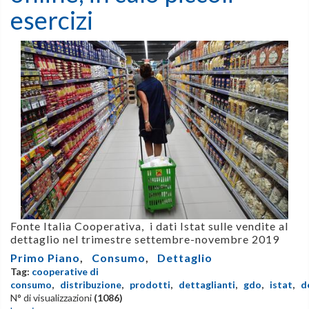
esercizi
Fonte Italia Cooperativa, i dati Istat sulle vendite al
dettaglio nel trimestre settembre-novembre 2019
Primo Piano
,
Consumo
,
Dettaglio
Tag:
cooperative di
consumo
,
distribuzione
,
prodotti
,
dettaglianti
,
gdo
,
istat
,
d
N° di visualizzazioni
(1086)