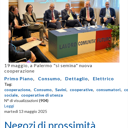
19 maggio, a Palermo "si semina" nuova
cooperazione
Primo Piano
,
Consumo
,
Dettaglio
,
Elettrico
Tag:
cooperazione
,
Consumo
,
Savini
,
cooperative
,
consumatori
,
c
sociale
,
cooperative di utenza
N° di visualizzazioni
(904)
Leggi
martedì 13 maggio 2025
Negozi di prossimità,