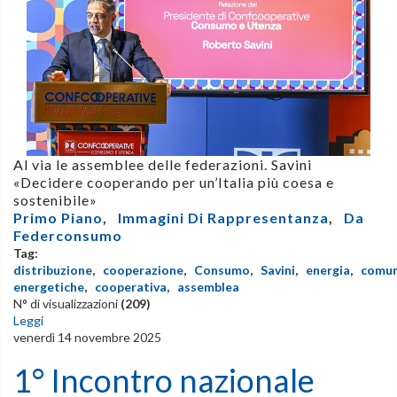
Al via le assemblee delle federazioni. Savini
«Decidere cooperando per un’Italia più coesa e
sostenibile»
Primo Piano
,
Immagini Di Rappresentanza
,
Da
Federconsumo
Tag:
distribuzione
,
cooperazione
,
Consumo
,
Savini
,
energia
,
comun
energetiche
,
cooperativa
,
assemblea
N° di visualizzazioni
(209)
Leggi
venerdì 14 novembre 2025
1° Incontro nazionale