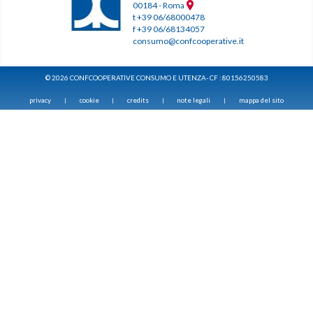
00184 - Roma
t +39 06/68000478
f +39 06/68134057
consumo@confcooperative.it
© 2026 CONFCOOPERATIVE CONSUMO E UTENZA- CF : 80156250583
privacy
cookie
credits
note legali
mappa del sito
|
|
|
|