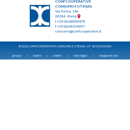
CONFCOOPERATIVE
CONSUMO E UTENZA
Via Torino, 146
00184 - Roma
t +39 06/68000478
f +39 06/68134057
consumo@confcooperative.it
© 2026 CONFCOOPERATIVE CONSUMO E UTENZA- CF : 80156250583
privacy
cookie
credits
note legali
mappa del sito
|
|
|
|