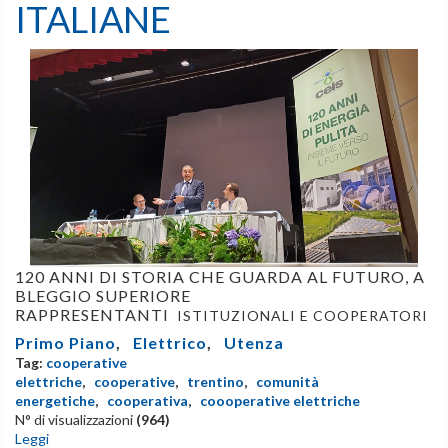
ITALIANE
120 ANNI DI STORIA CHE GUARDA AL FUTURO, A
BLEGGIO SUPERIORE
RAPPRESENTANTI
ISTITUZIONALI E COOPERATORI
Primo Piano
,
Elettrico
,
Utenza
Tag:
cooperative
elettriche
,
cooperative
,
trentino
,
comunità
energetiche
,
cooperativa
,
coooperative elettriche
N° di visualizzazioni
(964)
Leggi