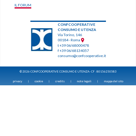
IL FORUM
CONFCOOPERATIVE
CONSUMO E UTENZA
Via Torino, 146
00184 - Roma
t +39 06/68000478
f +39 06/68134057
consumo@confcooperative.it
© 2026 CONFCOOPERATIVE CONSUMO E UTENZA- CF : 80156250583
privacy
cookie
credits
note legali
mappa del sito
|
|
|
|