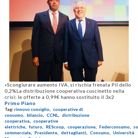
«Scongiurare aumento IVA, si rischia frenata Pil dello
0,2%La distribuzione cooperativa cuscinetto nella
crisi: le offerte a 0,99€ hanno sostituito il 3x2
Primo Piano
Tag:
rinnovo consiglio
,
cooperative di
consumo
,
bilancio
,
CCNL
,
distribuzione
cooperativa
,
cooperative
elettriche
,
futuro
,
REScoop
,
cooperazione
,
Federconsumo
,
so
commerciale
,
Presidente
,
dettaglianti
,
Consumo
,
Università