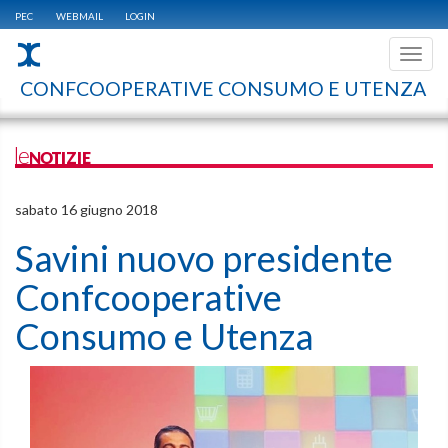
PEC
WEBMAIL
LOGIN
Toggl
navig
CONFCOOPERATIVE CONSUMO E UTENZA
leNOTIZIE
sabato 16 giugno 2018
Savini nuovo presidente
Confcooperative
Consumo e Utenza